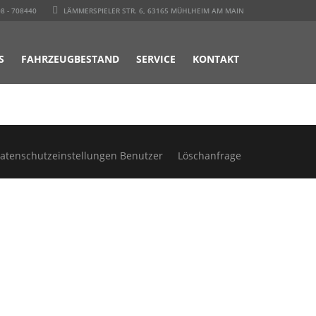
8 - 708440
LÄMMERSPIELER STR. 6, 63165 MÜHLHEIM AM MAIN
S
FAHRZEUGBESTAND
SERVICE
KONTAKT
atenschutzeinstellungen Benutzer
Löschanfrage