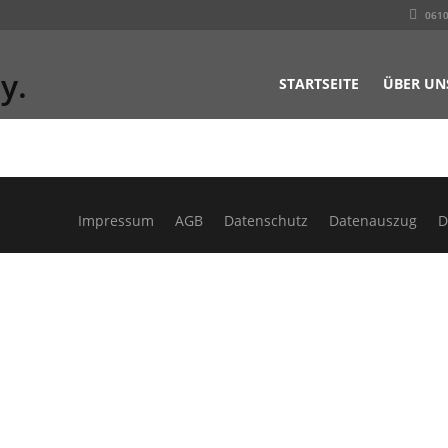
0610
y.
STARTSEITE
ÜBER UN
Impressum
AGB
Datenschutz
Datenauszug
D