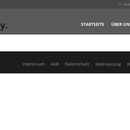
0610
y.
STARTSEITE
ÜBER UN
Impressum
AGB
Datenschutz
Datenauszug
D