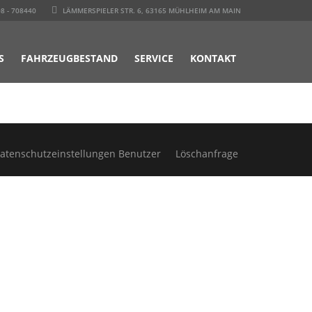
8 - 708440
LÄMMERSPIELER STR. 6, 63165 MÜHLHEIM AM MAIN
S
FAHRZEUGBESTAND
SERVICE
KONTAKT
atenschutzeinstellungen Benutzer
Löschanfrage