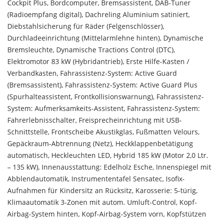
Cockpit Plus, Bordcomputer, Bremsassistent, DAB-Tuner
(Radioempfang digital), Dachreling Aluminium satiniert,
Diebstahlsicherung für Räder (Felgenschlösser),
Durchladeeinrichtung (Mittelarmlehne hinten), Dynamische
Bremsleuchte, Dynamische Tractions Control (DTC),
Elektromotor 83 kW (Hybridantrieb), Erste Hilfe-Kasten /
Verbandkasten, Fahrassistenz-System: Active Guard
(Bremsassistent), Fahrassistenz-System: Active Guard Plus
(Spurhalteassistent, Frontkollisionswarnung), Fahrassistenz-
System: Aufmerksamkeits-Assistent, Fahrassistenz-System:
Fahrerlebnisschalter, Freisprecheinrichtung mit USB-
Schnittstelle, Frontscheibe Akustikglas, Fußmatten Velours,
Gepäckraum-Abtrennung (Netz), Heckklappenbetätigung
automatisch, Heckleuchten LED, Hybrid 185 kW (Motor 2,0 Ltr.
– 135 kW), Innenausstattung: Edelholz Esche, Innenspiegel mit
Abblendautomatik, Instrumententafel Sensatec, Isofix-
Aufnahmen für Kindersitz an Rücksitz, Karosserie: 5-türig,
Klimaautomatik 3-Zonen mit autom. Umluft-Control, Kopf-
Airbag-System hinten, Kopf-Airbag-System vorn, Kopfstützen